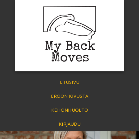
ETUSIVU
EROON KIVUSTA
KEHONHUOLTO
KIRJAUDU